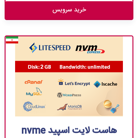
خرید سرویس
هاست لایت اسپید nvme