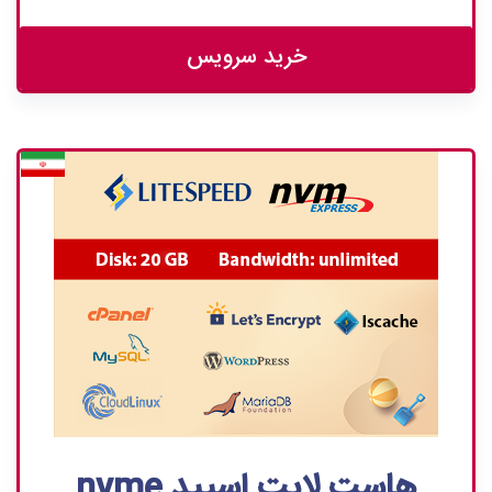
خرید سرویس
هاست لایت اسپید nvme