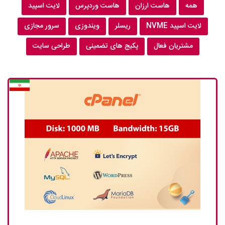
همه
هاست ارزان
هاست وردپرس
لایت اسپید
لایت اسپید NVME
ریسلر
ویندوزی
سرور مجازی
مشتریان فعال
پکیج های تضمینی
طراحی سایت